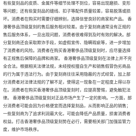
有些复刻品的皮质、金属件等细节处理不到位，容易出现磨损、变形
等问题；还有些复刻品的缝线、扣子等配件质量较差，容易脱落或损
坏。消费者在购买时需要仔细辨别，选择信誉良好的商家和产品。 香
港奢侈品顶级复刻的售后服务相对较差。由于复刻商通常没有正规的
售后服务体系，一旦出现问题，消费者很难得到及时有效的解决。部
分复刻商还会采取欺诈手段，如虚假宣传、隐瞒瑕疵等，进一步增加
了消费者的风险。消费者在购买香港奢侈品顶级复刻时，应尽量选择
有正规售后保障的品牌和商家。 香港奢侈品顶级复刻在法律上并不完
全合法。根据相关法律法规，未经授权擅自生产和销售假冒伪劣商品
的行为属于违法行为。由于复刻商往往采用隐蔽的方式经营，加上部
分消费者对法律法规的了解不足，使得这一现象在一定程度上得以存
在。消费者在购买香港奢侈品顶级复刻时，应提高警惕，避免触犯法
律。 香港奢侈品顶级复刻对正品市场产生了一定的影响。一方面，部
分消费者可能会因为价格便宜而选择复刻品，从而影响正品的销售；
一些复刻商为了追求利润最大化，可能会降低产品质量，损害消费者
权益。打击香港奢侈品顶级复刻势在必行，需要相关部门加强监管力
度，维护市场秩序。