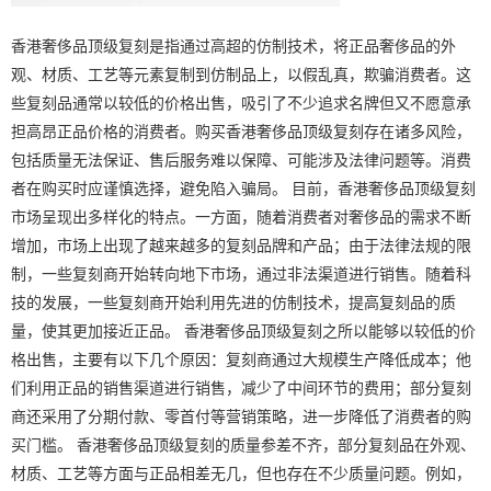
香港奢侈品顶级复刻是指通过高超的仿制技术，将正品奢侈品的外
观、材质、工艺等元素复制到仿制品上，以假乱真，欺骗消费者。这
些复刻品通常以较低的价格出售，吸引了不少追求名牌但又不愿意承
担高昂正品价格的消费者。购买香港奢侈品顶级复刻存在诸多风险，
包括质量无法保证、售后服务难以保障、可能涉及法律问题等。消费
者在购买时应谨慎选择，避免陷入骗局。 目前，香港奢侈品顶级复刻
市场呈现出多样化的特点。一方面，随着消费者对奢侈品的需求不断
增加，市场上出现了越来越多的复刻品牌和产品；由于法律法规的限
制，一些复刻商开始转向地下市场，通过非法渠道进行销售。随着科
技的发展，一些复刻商开始利用先进的仿制技术，提高复刻品的质
量，使其更加接近正品。 香港奢侈品顶级复刻之所以能够以较低的价
格出售，主要有以下几个原因：复刻商通过大规模生产降低成本；他
们利用正品的销售渠道进行销售，减少了中间环节的费用；部分复刻
商还采用了分期付款、零首付等营销策略，进一步降低了消费者的购
买门槛。 香港奢侈品顶级复刻的质量参差不齐，部分复刻品在外观、
材质、工艺等方面与正品相差无几，但也存在不少质量问题。例如，