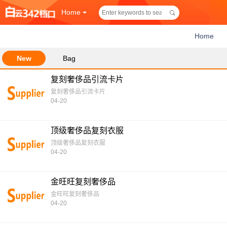
Home
Home
New
Bag
复刻奢侈品引流卡片
复刻奢侈品引流卡片
04-20
顶级奢侈品复刻衣服
顶级奢侈品复刻衣服
04-20
金旺旺复刻奢侈品
金旺旺复刻奢侈品
04-20