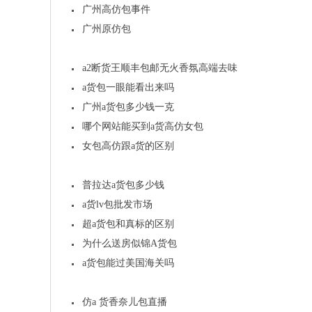
广州高仿包事件
广州原仿包
a2断货王顺丰包邮无火香氛高端去味
a货包一眼能看出来吗
广州a货包多少钱一克
哪个网站能买到a货高仿女包
女包高仿跟a货的区别
普拉达a货包多少钱
a货lv包批发市场
超a货包和真标的区别
为什么送房似锦A货包
a货包能过美国海关吗
仿a 货香奈儿包直播