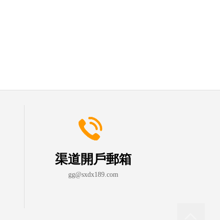
渠道開戶郵箱
gg@sxdx189.com