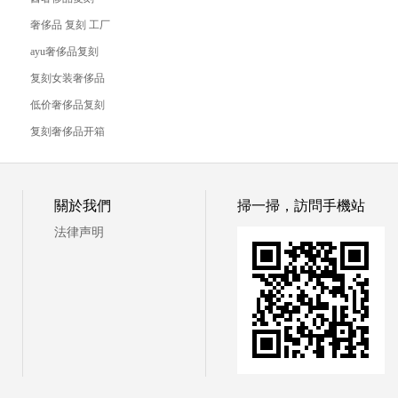
奢侈品 复刻 工厂
ayu奢侈品复刻
复刻女装奢侈品
低价奢侈品复刻
复刻奢侈品开箱
© 白云342檔口-繁體站
關於我們
掃一掃，訪問手機站
法律声明