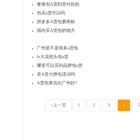
奢侈包A货到货付款的
包买a货可以吗
拼多多A货包磨商标
国内买A货包的地方
广州是不是很多a货包
lv大花枕头包a货
哪里可以买到品牌包a货
卖A货大牌包违法吗
A货包青岛比广州好?
<上一页
1
2
3
4
5